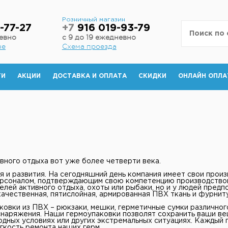
н
Розничный магазин
-77-27
+7
916 019-93-79
невно
с 9 до 19 ежедневно
не
Схема проезда
ТИ
АКЦИИ
ДОСТАВКА И ОПЛАТА
СКИДКИ
ОНЛАЙН ОПЛА
ного отдыха вот уже более четверти века.
ия и развития. На сегодняшний день компания имеет свои про
рсоналом, подтверждающим свою компетенцию производством
елей активного отдыха, охоты или рыбаки, но и у людей пред
ачественная, пятислойная, армированная ПВХ ткань и фурниту
овки из ПВХ – рюкзаки, мешки, герметичные сумки различног
наряжения. Наши гермоупаковки позволят сохранить ваши вещи 
ходных условиях или других экстремальных ситуациях. Каждый 
егкость ремонта наших герм.