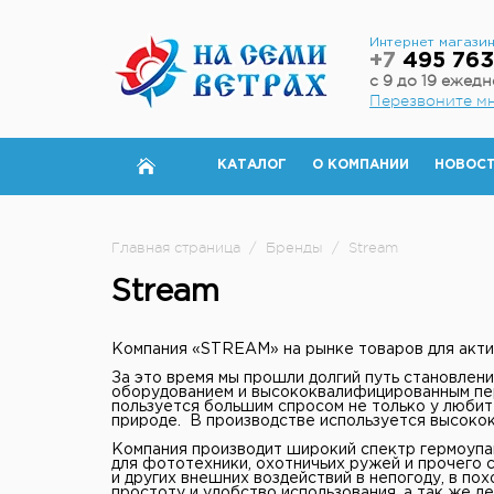
Интернет магази
+7
495 763
с 9 до 19 ежед
Перезвоните м
КАТАЛОГ
О КОМПАНИИ
НОВОС
Главная страница
/
Бренды
/
Stream
Stream
Компания «STREAM» на рынке товаров для актив
За это время мы прошли долгий путь становлен
оборудованием и высококвалифицированным пе
пользуется большим спросом не только у любит
природе. В производстве используется высокок
Компания производит широкий спектр гермоупак
для фототехники, охотничьих ружей и прочего с
и других внешних воздействий в непогоду, в по
простоту и удобство использования, а так же л