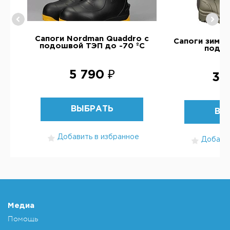
VI
Сапоги Nordman Quaddro с
Сапоги зимни
подошвой ТЭП до -70 ºС
подо
5 790 ₽
3 
ВЫБРАТЬ
ВЫ
Добавить в избранное
Добавит
Медиа
Помощь