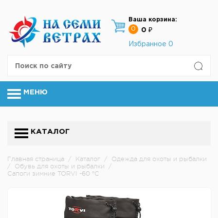
Ваша корзина:
0
0 ₽
Избранное
0
МЕНЮ
КАТАЛОГ
Главная страница
/
Каталог
/
Одежда для охоты и рыбалки
/
Обувь для охоты и рыбалки
/
Сапоги зимние TORVI -60 °C