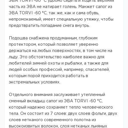
ЭВА TORVI -60 °С удобно сидеть и ходить: верхняя
часть из ЭВА не натирает голень. Манжет сапог из
ЭВА TORVI -60 °С, так же, как и сама обувь,
непромокаемый, имеет специальную утяжку, чтобы
предотвратить попадание снега внутрь.
Подошва снабжена продуманным, глубоким
протектором, который позволяет уверенно
держаться на любых поверхностях, в том числе на
льду. Это обстоятельство наиболее важно для
любителей зимней охоты и рыбалки, а также для
людей особых профессий, например, спасателей,
которым порой приходится работать в
экстремальных условиях.
Отдельного внимания заслуживает утепленный
сменный вкладыш сапог из ЭВА TORVI -60 °С,
который надежно сохраняет тепло человеческого
тела. Он состоит из 7 слоев: двух слоев фольги, двух
слоев нетканого современного полотна из
высокоизвитых волокон, слоя нетканых льняных