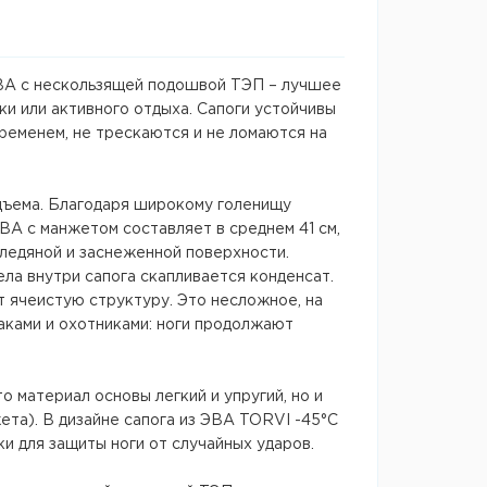
ЭВА с нескользящей подошвой ТЭП – лучшее
и или активного отдыха. Сапоги устойчивы
ременем, не трескаются и не ломаются на
дъема. Благодаря широкому голенищу
ЭВА с манжетом составляет в среднем 41 см,
 ледяной и заснеженной поверхности.
ла внутри сапога скапливается конденсат.
т ячеистую структуру. Это несложное, на
аками и охотниками: ноги продолжают
 материал основы легкий и упругий, но и
ета). В дизайне сапога из ЭВА TORVI -45°C
и для защиты ноги от случайных ударов.