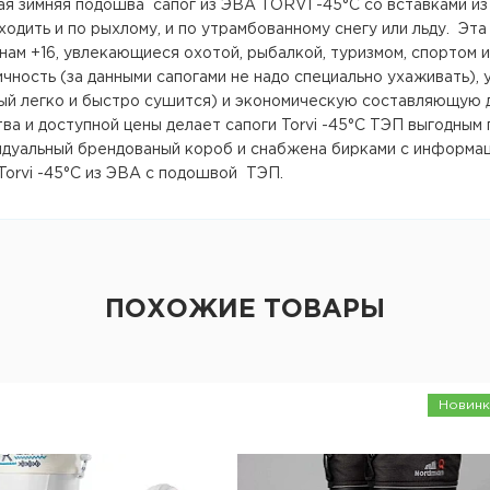
ая зимняя подошва сапог из ЭВА TORVI -45°C со вставками и
ходить и по рыхлому, и по утрамбованному снегу или льду. Эт
ам +16, увлекающиеся охотой, рыбалкой, туризмом, спортом и
чность (за данными сапогами не надо специально ухаживать)
ый легко и быстро сушится) и экономическую составляющую 
ва и доступной цены делает сапоги Torvi -45°С ТЭП выгодным
идуальный брендованый короб и снабжена бирками с информаци
Torvi -45°С из ЭВА с подошвой ТЭП.
ПОХОЖИЕ ТОВАРЫ
Новинк