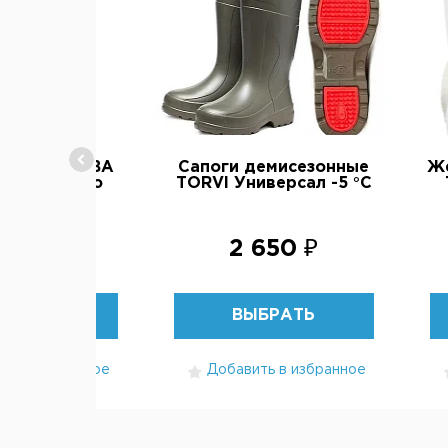
болотные ЭВА
Сапоги демисезонные
Же
 Expert Pro
TORVI Универсал -5 °C
800 ₽
2 650 ₽
БРАТЬ
ВЫБРАТЬ
ть в избранное
Добавить в избранное