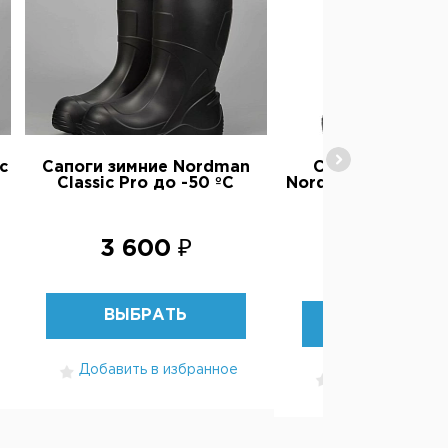
с
Сапоги зимние Nordman
Сапоги для ры
Classic Pro до -50 ºС
Nordman Active Pr
ºС
3 600 ₽
2 350 ₽
ВЫБРАТЬ
ВЫБРАТЬ
Добавить в избранное
Добавить в изб