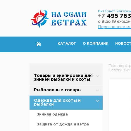
Интернет магази
+7
495 763
с 9 до 19 ежед
Перезвоните м
КАТАЛОГ
О КОМПАНИИ
НОВОС
Главная ст
Сапоги зим
Товары и экипировка для
зимней рыбалки и охоты
Палатки для зимней рыбалки
Рыболовные товары
Полы для зимней палатки
Блесны
Одежда для охоты и
рыбалки
Аксессуары для палаток
Вертлюжки, застежки,
карабины
Зимняя одежда
Дровяные печи
Воблеры
Защита от дождя и ветра
Теплообменники