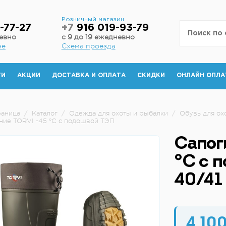
н
Розничный магазин
-77-27
+7
916 019-93-79
невно
с 9 до 19 ежедневно
не
Схема проезда
ТИ
АКЦИИ
ДОСТАВКА И ОПЛАТА
СКИДКИ
ОНЛАЙН ОПЛА
раница
/
Каталог
/
Одежда для охоты и рыбалки
/
Обувь для ох
ние TORVI -45 °C с подошвой ТЭП
Сапог
°C с 
40/41
4 100