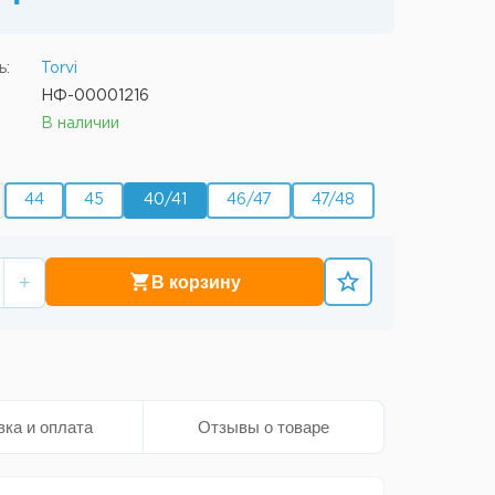
ь:
Torvi
НФ-00001216
В наличии
44
45
40/41
46/47
47/48
+
В корзину
вка и оплата
Отзывы о товаре