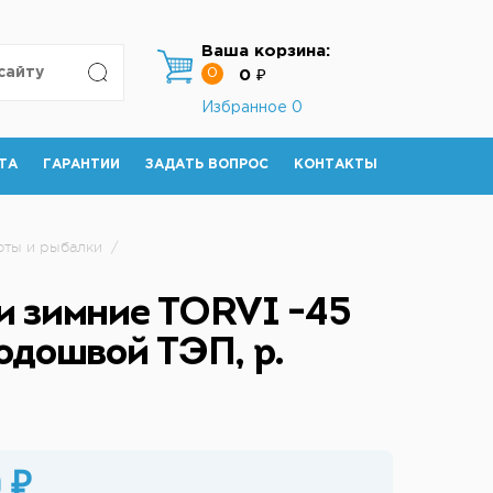
Ваша корзина:
0
0 ₽
Избранное
0
ТА
ГАРАНТИИ
ЗАДАТЬ ВОПРОС
КОНТАКТЫ
оты и рыбалки
/
и зимние TORVI -45
подошвой ТЭП, р.
 ₽