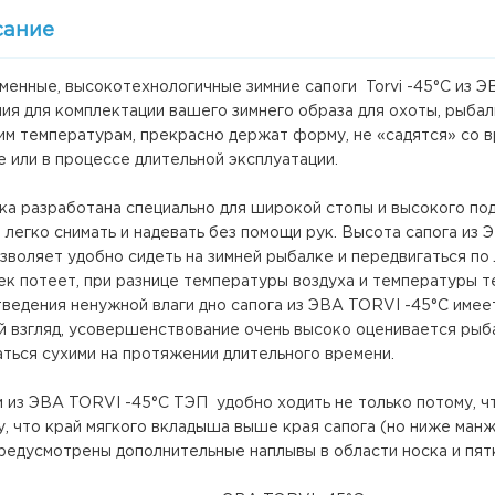
сание
менные, высокотехнологичные зимние сапоги Torvi -45°С из 
я для комплектации вашего зимнего образа для охоты, рыбалк
им температурам, прекрасно держат форму, не «садятся» со в
 или в процессе длительной эксплуатации.
ка разработана специально для широкой стопы и высокого по
 легко снимать и надевать без помощи рук. Высота сапога из 
зволяет удобно сидеть на зимней рыбалке и передвигаться по
к потеет, при разнице температуры воздуха и температуры те
тведения ненужной влаги дно сапога из ЭВА TORVI -45°C имее
й взгляд, усовершенствование очень высоко оценивается рыб
ться сухими на протяжении длительного времени.
 из ЭВА TORVI -45°C ТЭП удобно ходить не только потому, что
, что край мягкого вкладыша выше края сапога (но ниже манж
редусмотрены дополнительные наплывы в области носка и пятк