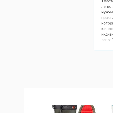
Фляжки
Толст
Сигнальные устройства
легко 
Столовые приборы
Средства самообороны
мужчин
Прочее
практи
Аптечки, кошельки,
органайзеры
котор
качест
Прочее
индив
сапог 