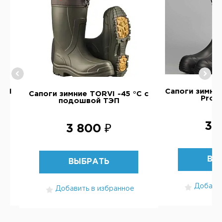
RVI
Сапоги зимние
Сапоги зимние TORVI -45 °C с
Pro д
подошвой ТЭП
3 
3 800 ₽
ВЫ
ВЫБРАТЬ
Добавит
Добавить в избранное