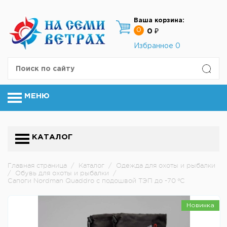
Ваша корзина:
0
0 ₽
Избранное
0
МЕНЮ
КАТАЛОГ
Главная страница
/
Каталог
/
Одежда для охоты и рыбалки
/
Обувь для охоты и рыбалки
/
Сапоги Nordman Quaddro с подошвой ТЭП до -70 ºС
Новинка