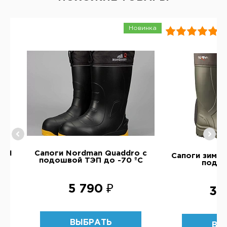
Новинка
RVI
Сапоги Nordman Quaddro с
Сапоги зимни
подошвой ТЭП до -70 ºС
подо
5 790 ₽
3 
ВЫБРАТЬ
ВЫ