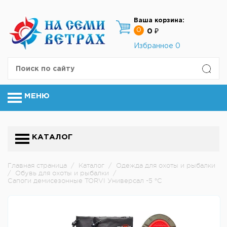
Ваша корзина:
0
0 ₽
Избранное
0
МЕНЮ
КАТАЛОГ
Главная страница
/
Каталог
/
Одежда для охоты и рыбалки
/
Обувь для охоты и рыбалки
/
Сапоги демисезонные TORVI Универсал -5 °C