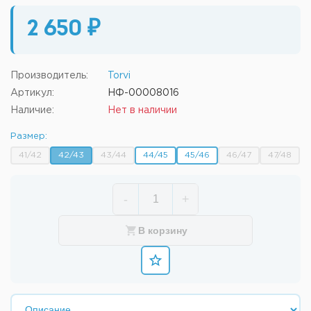
2 650 ₽
Производитель:
Torvi
Артикул:
НФ-00008016
Наличие:
Нет в наличии
Размер:
41/42
42/43
43/44
44/45
45/46
46/47
47/48
-
+
В корзину