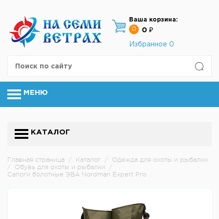
Ваша корзина:
0
0 ₽
Избранное
0
МЕНЮ
КАТАЛОГ
Главная страница
/
Каталог
/
Одежда для охоты и рыбалки
/
Обувь для охоты и рыбалки
/
Сапоги болотные ЭВА Nordman Expert Pro