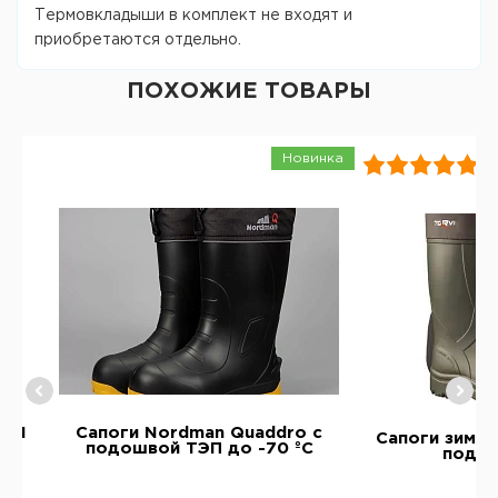
Термовкладыши в комплект не входят и
приобретаются отдельно.
ПОХОЖИЕ ТОВАРЫ
Новинка
RVI
Сапоги Nordman Quaddro с
Сапоги зимни
подошвой ТЭП до -70 ºС
подо