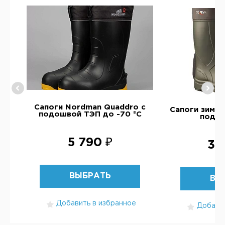
VI
Сапоги Nordman Quaddro с
Сапоги зимни
подошвой ТЭП до -70 ºС
подо
5 790 ₽
3 
ВЫБРАТЬ
ВЫ
Добавить в избранное
Добавит