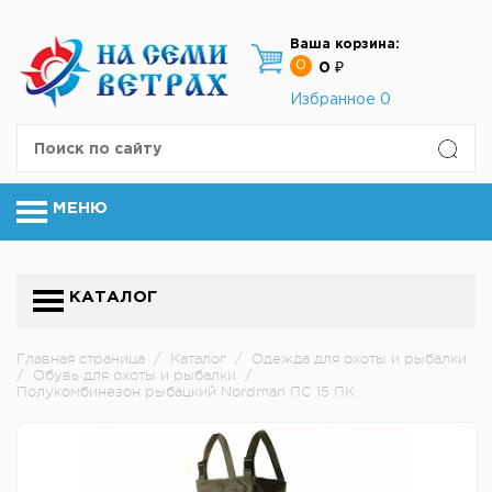
Ваша корзина:
0
0 ₽
Избранное
0
МЕНЮ
КАТАЛОГ
Главная страница
/
Каталог
/
Одежда для охоты и рыбалки
/
Обувь для охоты и рыбалки
/
Полукомбинезон рыбацкий Nordman ПС 15 ПК