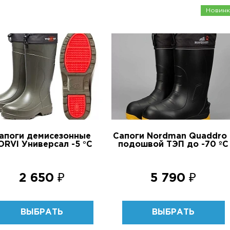
Новинк
апоги демисезонные
Сапоги Nordman Quaddro 
ORVI Универсал -5 °C
подошвой ТЭП до -70 ºС
2 650 ₽
5 790 ₽
ВЫБРАТЬ
ВЫБРАТЬ