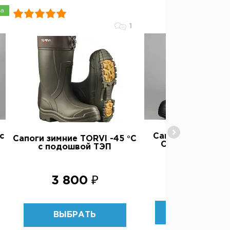
а
1
с
Сапоги зимние N
Сапоги зимние TORVI -45 °C
Classic Pro до -
с подошвой ТЭП
3 600 ₽
3 800 ₽
ВЫБРАТЬ
ВЫБРАТЬ