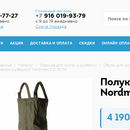
н
Розничный магазин
-77-27
+7
916 019-93-79
невно
с 9 до 19 ежедневно
не
Схема проезда
ТИ
АКЦИИ
ДОСТАВКА И ОПЛАТА
СКИДКИ
ОНЛАЙН ОПЛА
раница
/
Каталог
/
Одежда для охоты и рыбалки
/
Обувь для ох
езон рыбацкий Nordman ПС 15 ПК
Полук
Nordm
4 190