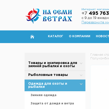
Интернет магази
+7
495 763
с 9 до 19 ежед
Перезвоните м
КАТАЛОГ
О КОМПАНИИ
НОВОС
Главная ст
Полукомбин
Товары и экипировка для
зимней рыбалки и охоты
Палатки для зимней рыбалки
Рыболовные товары
Полы для зимней палатки
Блесны
Одежда для охоты и
рыбалки
Аксессуары для палаток
Вертлюжки, застежки,
карабины
Зимняя одежда
Дровяные печи
Воблеры
Защита от дождя и ветра
Теплообменники