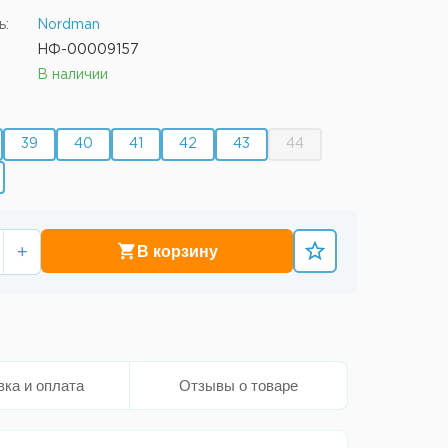
ь:
Nordman
НФ-00009157
В наличии
39
40
41
42
43
44
+
В корзину
вка и оплата
Отзывы о товаре